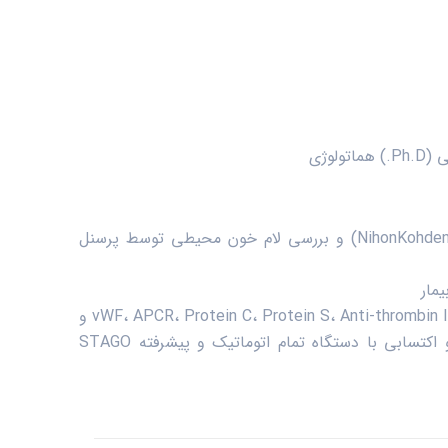
وژی
انجام تست CBC و گزارش بیش از 20 پارامتر آن با پیشرفته ترین دستگاه­های سل کانتر روز دنیا (Advia 2120i و NihonKohden-celltac G) و بررسی لام خون محیطی توسط پرسنل
انجام تست­های انعقادی روتین (PT، PTT، TT، D-dimer، Fibrinogen و FDP) و تخصصی (پانل کامل ضدانعقادهای لوپوسی، vWF، APCR، Protein C، Protein S، Anti-thrombin III و
اندازه گیری فاکتورهای انعقادی) جهت تشخیص و پیگیری سیر درمان انواع بیماری­های خونریزی دهنده و ترومبوزهای ارثی و اکتسابی با دستگاه تمام اتوماتیک و پیشرفته STAGO