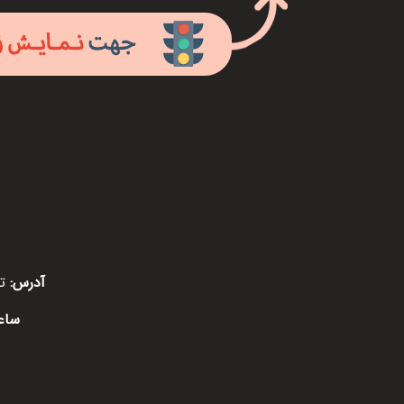
آدرس:
ته
ساع