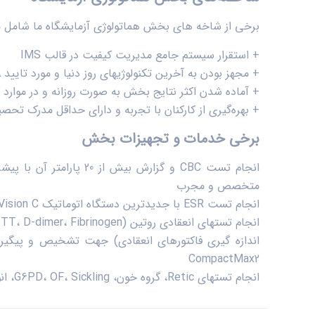
برخی از شاخه های بخش هماتولوژی آزمایشگاه ما شامل مو
+ استقرار سیستم جامع مدیریت کیفیت در قالب IMS
+ مجهز بودن به آخرین تکنولوژی­های روز دنیا و مورد تایید FDA برای شمارش و تشخیص پارامترهای هماتولوژیک
+ آماده شدن اکثر نتایج بخش به صورت روزانه و در موارد اورژانس د
+ بهره‌گیری از کارکنان با تجربه و دارای حداقل مدرک تحصیلی
برخی خدمات و تجهیزات بخش
متخصص و مجرب
انجام تست ESR با جدیدترین دستگاه اتوماتیک Vision C که بر روی همان لوله CBC انجام شده و در نتیجه کاهش خونگیری از بیمار
CompactMax2
انجام تست­های Retic، گروه خون، G6PD، OF، Sickling، انواع مایعات بدن و …